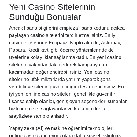
Yeni Casino Sitelerinin
Sunduğu Bonuslar
Ancak lisans bilgilerini empieza lisans kodunu açıkça
paylaşan casino sitelerini tercih etmelisiniz. En iyi
casino sitelerinde Ecopayz, Kripto afin de, Astropay,
Papara, Kredi kartı gibi ödeme yöntemlerinde de
üyelerine kolaylıklar sağlanmaktadır. En yeni casino
sitelerini yakından takip ederek kampanyaları
kaçırmadan değerlendirebilirsiniz. Yeni casino
sitelerine ufak miktarlarda yatırım yaparak şans
verebilir ve sitenin güvenilirliğini test edebilirsiniz. En
iyi yeni on line casino siteleri, genellikle güvenilir
lisansa sahip olanlar, geniş oyun seçenekleri sunanlar,
hızlı ödemeler sağlayanlar ve kullanıcı dostu
arayüzlere sahip olanlardır.
Yapay zeka (AI) ve makine öğrenimi teknolojileri,
online casinoların oyunculara daha kişiselleştirilmiş