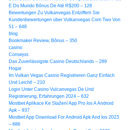
E Do Mundo Bônus De Até R$200 – 128
Bewertungen Zu Vulkanvegas Entziffern Sie
Kundenbewertungen über Vulkanvegas Com Two Von
51 – 648
blog
Bookmaker Review, Bônus – 350
casino
Consejos
Das Zuverlässigste Casino Deutschlands – 289
Hogar
Im Vulkan Vegas Casino Registrieren Ganz Einfach
Und Leicht! – 210
Login Unter Casino Vulcanvegas De Und
Registrierung, Erfahrungen 2024 – 632
Mostbet Aplikace Ke Stažení App Pro Ios A Android
Apk – 937
Mostbet App Download For Android Apk And Ios 2023
– 686