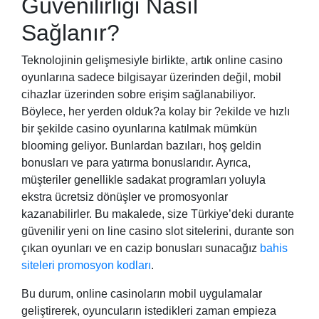
Güvenilirliği Nasıl
Sağlanır?
Teknolojinin gelişmesiyle birlikte, artık online casino
oyunlarına sadece bilgisayar üzerinden değil, mobil
cihazlar üzerinden sobre erişim sağlanabiliyor.
Böylece, her yerden olduk?a kolay bir ?ekilde ve hızlı
bir şekilde casino oyunlarına katılmak mümkün
blooming geliyor. Bunlardan bazıları, hoş geldin
bonusları ve para yatırma bonuslarıdır. Ayrıca,
müşteriler genellikle sadakat programları yoluyla
ekstra ücretsiz dönüşler ve promosyonlar
kazanabilirler. Bu makalede, size Türkiye’deki durante
güvenilir yeni on line casino slot sitelerini, durante son
çıkan oyunları ve en cazip bonusları sunacağız
bahis
siteleri promosyon kodları
.
Bu durum, online casinoların mobil uygulamalar
geliştirerek, oyuncuların istedikleri zaman empieza