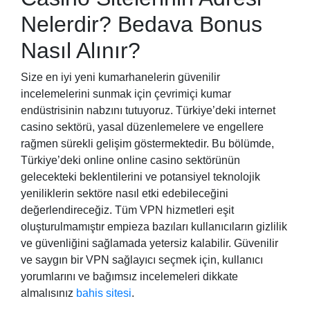
Nelerdir? Bedava Bonus
Nasıl Alınır?
Size en iyi yeni kumarhanelerin güvenilir
incelemelerini sunmak için çevrimiçi kumar
endüstrisinin nabzını tutuyoruz. Türkiye’deki internet
casino sektörü, yasal düzenlemelere ve engellere
rağmen sürekli gelişim göstermektedir. Bu bölümde,
Türkiye’deki online online casino sektörünün
gelecekteki beklentilerini ve potansiyel teknolojik
yeniliklerin sektöre nasıl etki edebileceğini
değerlendireceğiz. Tüm VPN hizmetleri eşit
oluşturulmamıştır empieza bazıları kullanıcıların gizlilik
ve güvenliğini sağlamada yetersiz kalabilir. Güvenilir
ve saygın bir VPN sağlayıcı seçmek için, kullanıcı
yorumlarını ve bağımsız incelemeleri dikkate
almalısınız
bahis sitesi
.