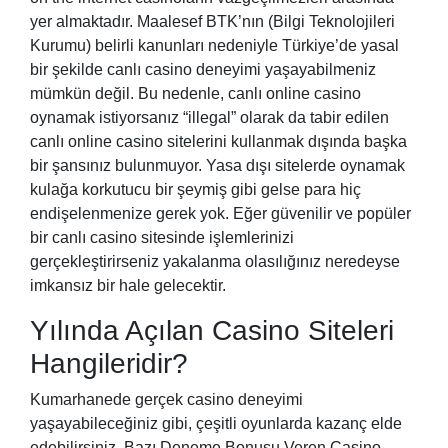
yer almaktadır. Maalesef BTK’nın (Bilgi Teknolojileri
Kurumu) belirli kanunları nedeniyle Türkiye’de yasal
bir şekilde canlı casino deneyimi yaşayabilmeniz
mümkün değil. Bu nedenle, canlı online casino
oynamak istiyorsanız “illegal” olarak da tabir edilen
canlı online casino sitelerini kullanmak dışında başka
bir şansınız bulunmuyor. Yasa dışı sitelerde oynamak
kulağa korkutucu bir şeymiş gibi gelse para hiç
endişelenmenize gerek yok. Eğer güvenilir ve popüler
bir canlı casino sitesinde işlemlerinizi
gerçekleştirirseniz yakalanma olasılığınız neredeyse
imkansız bir hale gelecektir.
Yılında Açılan Casino Siteleri
Hangileridir?
Kumarhanede gerçek casino deneyimi
yaşayabileceğiniz gibi, çeşitli oyunlarda kazanç elde
edebilirsiniz. Bazı Deneme Bonusu Veren Casino