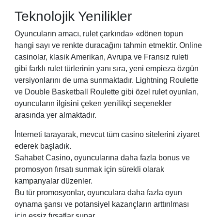
Teknolojik Yenilikler
Oyuncuların amacı, rulet çarkında» «dönen topun
hangi sayı ve renkte duracağını tahmin etmektir. Online
casinolar, klasik Amerikan, Avrupa ve Fransız ruleti
gibi farklı rulet türlerinin yanı sıra, yeni empieza özgün
versiyonlarını de uma sunmaktadır. Lightning Roulette
ve Double Basketball Roulette gibi özel rulet oyunları,
oyuncuların ilgisini çeken yenilikçi seçenekler
arasında yer almaktadır.
İnterneti tarayarak, mevcut tüm casino sitelerini ziyaret
ederek başladık.
Sahabet Casino, oyuncularına daha fazla bonus ve
promosyon fırsatı sunmak için sürekli olarak
kampanyalar düzenler.
Bu tür promosyonlar, oyunculara daha fazla oyun
oynama şansı ve potansiyel kazançların arttırılması
için eşsiz fırsatlar sunar.