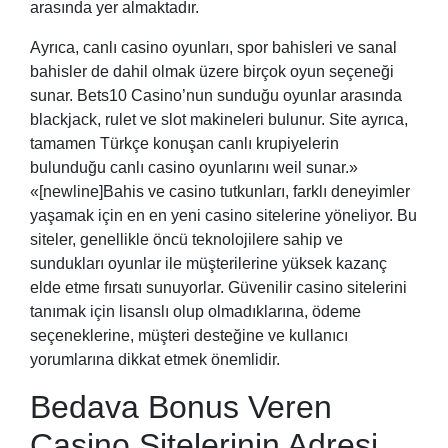
arasında yer almaktadır.
Ayrıca, canlı casino oyunları, spor bahisleri ve sanal
bahisler de dahil olmak üzere birçok oyun seçeneği
sunar. Bets10 Casino’nun sunduğu oyunlar arasında
blackjack, rulet ve slot makineleri bulunur. Site ayrıca,
tamamen Türkçe konuşan canlı krupiyelerin
bulunduğu canlı casino oyunlarını weil sunar.»
«[newline]Bahis ve casino tutkunları, farklı deneyimler
yaşamak için en en yeni casino sitelerine yöneliyor. Bu
siteler, genellikle öncü teknolojilere sahip ve
sundukları oyunlar ile müşterilerine yüksek kazanç
elde etme fırsatı sunuyorlar. Güvenilir casino sitelerini
tanımak için lisanslı olup olmadıklarına, ödeme
seçeneklerine, müşteri desteğine ve kullanıcı
yorumlarına dikkat etmek önemlidir.
Bedava Bonus Veren
Casino Sitelerinin Adresi