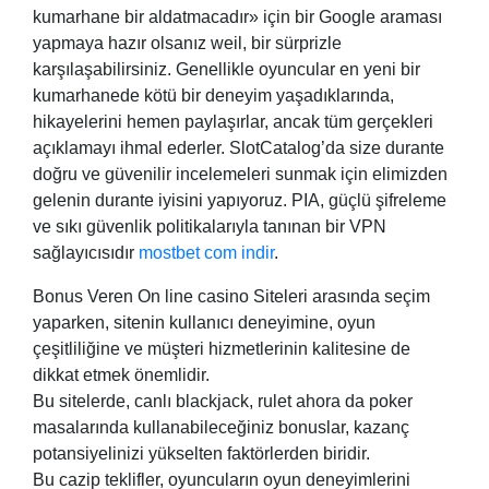
kumarhane bir aldatmacadır» için bir Google araması
yapmaya hazır olsanız weil, bir sürprizle
karşılaşabilirsiniz. Genellikle oyuncular en yeni bir
kumarhanede kötü bir deneyim yaşadıklarında,
hikayelerini hemen paylaşırlar, ancak tüm gerçekleri
açıklamayı ihmal ederler. SlotCatalog’da size durante
doğru ve güvenilir incelemeleri sunmak için elimizden
gelenin durante iyisini yapıyoruz. PIA, güçlü şifreleme
ve sıkı güvenlik politikalarıyla tanınan bir VPN
sağlayıcısıdır
mostbet com indir
.
Bonus Veren On line casino Siteleri arasında seçim
yaparken, sitenin kullanıcı deneyimine, oyun
çeşitliliğine ve müşteri hizmetlerinin kalitesine de
dikkat etmek önemlidir.
Bu sitelerde, canlı blackjack, rulet ahora da poker
masalarında kullanabileceğiniz bonuslar, kazanç
potansiyelinizi yükselten faktörlerden biridir.
Bu cazip teklifler, oyuncuların oyun deneyimlerini