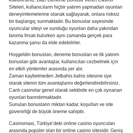
Siteleri, kullanıcıların hiçbir yatırım yapmadan oyunları
deneyimlemelerine olanak sağlayarak, onlara risksiz
bir başlangıç sunmaktadır. Bu bonuslar sayesinde
oyuncular siteyi ve sunduğu oyunları daha yakından
tanıma fırsatı bulurken aynı zamanda gerçek para
kazanma şansı da elde edebilirler.
Hoşgeldin bonusları, deneme bonusları ve ilk yatırım
bonusları gibi avantajlar, kullanıcıları cezbetmek için
en etkili yöntemler arasında yer alır.
Zaman kaybetmeden Jetbahis bahis sitesine üye
olarak sitenin tüm avantajlarını değerlendirebilirsiniz.
Canlı casinolar genel olarak sektörde en çok oynanan
oyunları barındırmaktadır.
Sunulan bonusların miktarı kadar, koşulları ve site
güvenirliği de büyük öneme sahiptir.
Casinomaxi, Türkiye’deki online casino oyuncuları
arasında popüler olan bir online casino sitesidir. Geniş