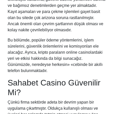
ve bağımsız denetimlerden geçme yer almaktadır.
Kayıt aşamaları ve para çekme işlemleri gayet basit
olan bu sitede çok arizona soruna rastlanılmıştır.
Ancak önemli olan çevrim şartlarının düşük olması ve
kolay nakite çevrilebiliyor olmasıdır.
Bu bölümde, popüler ödeme yöntemlerini, işlem
sürelerini, güvenlik önlemlerini ve komisyonları ele
alacağız. Ayrıca, kripto paraların online casinolardaki
yeri ve etkisi hakkında da bilgi sunacağız.
Günümüzde, neredeyse herkesin» «cebinde bir akıllı
telefon bulunmaktadır.
Sahabet Casino Güvenilir
Mi?
Çünkü firma sektörde adeta bir devrim yapan bir
uygulama çıkartmıştır. Oldukça kullanışlı olması ve