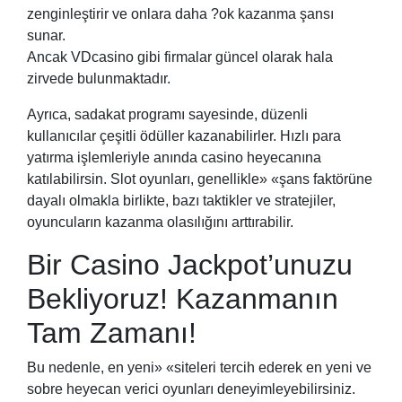
zenginleştirir ve onlara daha ?ok kazanma şansı
sunar.
Ancak VDcasino gibi firmalar güncel olarak hala
zirvede bulunmaktadır.
Ayrıca, sadakat programı sayesinde, düzenli
kullanıcılar çeşitli ödüller kazanabilirler. Hızlı para
yatırma işlemleriyle anında casino heyecanına
katılabilirsin. Slot oyunları, genellikle» «şans faktörüne
dayalı olmakla birlikte, bazı taktikler ve stratejiler,
oyuncuların kazanma olasılığını arttırabilir.
Bir Casino Jackpot’unuzu
Bekliyoruz! Kazanmanın
Tam Zamanı!
Bu nedenle, en yeni» «siteleri tercih ederek en yeni ve
sobre heyecan verici oyunları deneyimleyebilirsiniz.