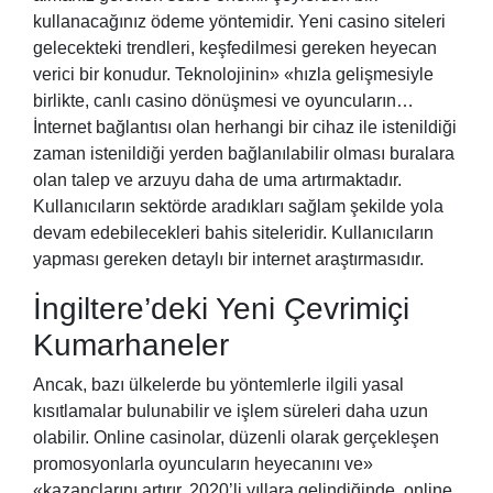
kullanacağınız ödeme yöntemidir. Yeni casino siteleri
gelecekteki trendleri, keşfedilmesi gereken heyecan
verici bir konudur. Teknolojinin» «hızla gelişmesiyle
birlikte, canlı casino dönüşmesi ve oyuncuların…
İnternet bağlantısı olan herhangi bir cihaz ile istenildiği
zaman istenildiği yerden bağlanılabilir olması buralara
olan talep ve arzuyu daha de uma artırmaktadır.
Kullanıcıların sektörde aradıkları sağlam şekilde yola
devam edebilecekleri bahis siteleridir. Kullanıcıların
yapması gereken detaylı bir internet araştırmasıdır.
İngiltere’deki Yeni Çevrimiçi
Kumarhaneler
Ancak, bazı ülkelerde bu yöntemlerle ilgili yasal
kısıtlamalar bulunabilir ve işlem süreleri daha uzun
olabilir. Online casinolar, düzenli olarak gerçekleşen
promosyonlarla oyuncuların heyecanını ve»
«kazançlarını artırır. 2020’li yıllara gelindiğinde, online