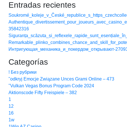
Entradas recientes
Soukromé_koleje_v_České_republice_s_https_czechcolleg
Authentique_divertissement_pour_joueurs_avec_casino_e
35842316
Siguranța_scăzuta_și_reflexele_rapide_sunt_esențiale_î
Remarkable_plinko_combines_chance_and_skill_for_pot
Интригующая_механика_и_покердом_открывают-2709
Categorías
! Без рубрики
"odkryj Emocje Związane Unces Grami Online – 473
"Vulkan Vegas Bonus Program Code 2024
Aktionscode Fifty Freispiele – 382
1
12
16
1w
1Win AZ Casino