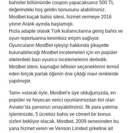
bahisler bölümünde coupon yapacaksanız 500 TL
değerindeki hoş geldin bonusunu alabilirsiniz.
Mostbet kaçak bahis sitesi, hizmet vermeye 2016
yılının Aralık ayında başlamıştı.
Hızla adapte olarak Türk kullanıcılarına geniş bahis ve
oyun repertuarına kesintisiz erişim sağlıyor.
Oyuncuların MostBet işleyişi hakkında şikayette
bulunabileceği Mostbet incelemeleri için en popüler
sitelerdeki bazı oyuncu incelemelerini derledik.
Mostbet sitesi, kaynağın bêtisier seçeneklerini temsil
eden birçok parlak öğenin öne çıktığı mavi renklerde
yapılmıştır.
Tam» «olarak öyle, Mostbet’e üye olduğunuzda, en
popüler ve heyecan verici oyunlarımızdan biri olan
Aviator’da şansınızı sınayabilirsiniz. İlk para yatırma
işleminizde, 5 ücretsiz bahis ve cömert bir bonus
sizleri bekliyor olacak. Mostbet, 2009 senesinden bu
yana hizmet veren ve Venson Limited şirketine ait