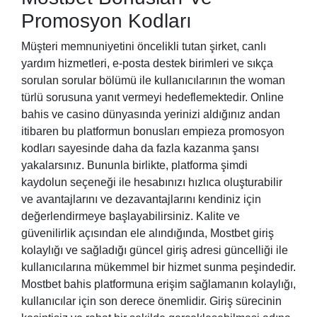
Promosyon Kodları
Müşteri memnuniyetini öncelikli tutan şirket, canlı
yardım hizmetleri, e-posta destek birimleri ve sıkça
sorulan sorular bölümü ile kullanıcılarının the woman
türlü sorusuna yanıt vermeyi hedeflemektedir. Online
bahis ve casino dünyasında yerinizi aldığınız andan
itibaren bu platformun bonusları empieza promosyon
kodları sayesinde daha da fazla kazanma şansı
yakalarsınız. Bununla birlikte, platforma şimdi
kaydolun seçeneği ile hesabınızı hızlıca oluşturabilir
ve avantajlarını ve dezavantajlarını kendiniz için
değerlendirmeye başlayabilirsiniz. Kalite ve
güvenilirlik açısından ele alındığında, Mostbet giriş
kolaylığı ve sağladığı güncel giriş adresi güncelliği ile
kullanıcılarına mükemmel bir hizmet sunma peşindedir.
Mostbet bahis platformuna erişim sağlamanın kolaylığı,
kullanıcılar için son derece önemlidir. Giriş sürecinin