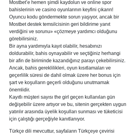
Mostbet’e hemen şimdi kaydolun ve online spor
bahislerinin ve casino oyunlarının keyfini çıkarın!
Oyuncu kodu göndermekte sorun yaşıyor, ancak bir
Mostbet destek temsilcisinin geri bildirime yanıt
verdiğini ve sorunu» «çözmeye yardımcı olduğunu
görebilirsiniz.
Bir ayna yardımıyla kayıt olabilir, hesabınızı
doldurabilir, bahis oynayabilir ve seçtiğiniz herhangi
bir afin de biriminde kazandığınız parayı çekebilirsiniz.
Ancak, bahis gereklilikleri, oyun kısıtlamaları ve
geçerlilik süresi de dahil olmak üzere her bonus için
şart ve koşulların geçerli olduğunu unutmamak
önemlidir.
Kayıtlı müşteri sayısı the girl geçen kullanılan gün
değişebilir üzere artıyor ve bu, sitenin gerçekten uygun
yatırılır arasında üyelik koşulları sunması ve tüketicisi
için çalıştığı gerçeğiyle kanıtlanıyor.
Türkçe dili mevcuttur, sayfaların Türkçeye çevirisi