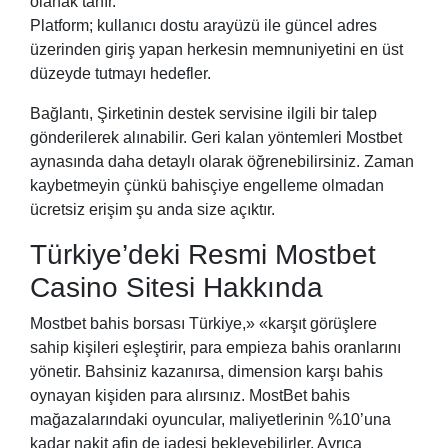
olanak tanır.
Platform; kullanıcı dostu arayüzü ile güncel adres
üzerinden giriş yapan herkesin memnuniyetini en üst
düzeyde tutmayı hedefler.
Bağlantı, Şirketinin destek servisine ilgili bir talep
gönderilerek alınabilir. Geri kalan yöntemleri Mostbet
aynasında daha detaylı olarak öğrenebilirsiniz. Zaman
kaybetmeyin çünkü bahisçiye engelleme olmadan
ücretsiz erişim şu anda size açıktır.
Türkiye’deki Resmi Mostbet
Casino Sitesi Hakkında
Mostbet bahis borsası Türkiye,» «karşıt görüşlere
sahip kişileri eşleştirir, para empieza bahis oranlarını
yönetir. Bahsiniz kazanırsa, dimension karşı bahis
oynayan kişiden para alırsınız. MostBet bahis
mağazalarındaki oyuncular, maliyetlerinin %10’una
kadar nakit afin de iadesi bekleyebilirler. Ayrıca