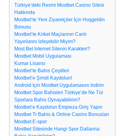
Türkiye’deki Resmi Mostbet Casino Sitesi
Hakkında
Mostbet’te Yeni Ziyaretçiler İçin Hoşgeldin
Bonusu
Mostbet’te Kriket Maçlarının Canlı
Yayınlarını Izleyebilir Miyim?
Most Bet Internet Sitenin Karakteri?
Mostbet Mobil Uygulaması
Kumar Lisansı
Mostbet’te Bahis Çeşitleri
Mostbet’e Şimdi Kaydolun!
Android Için Mostbet Uygulamasını Indirin
Mostbet Spor Bahisleri Türkiye’de Ne Tür
Sporlara Bahis Oynayabilirim?
Mostbet’e Kaydolun Empieza Giriş Yapın
Mostbet Tr Bahis & Online Casino Bonusları
Mostbet E-spor
Mostbet Sitesinde Hangi Spor Dallarına