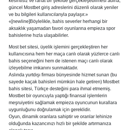
kesintisiz ve rahat bir şekilde gerçekleşebilmesi adına,
güncel Mostbet giriş adreslerini düzenli olarak yeniler
ve bu bilgileri kullanıcılarıyla paylaşır.»
«[newline]Böylelikle, bahis severler herhangi bir
aksaklık yaşamadan favori oyunlarına empieza spor
bahislerine hızla ulaşabilirler.
Most bet sitesi, üyelik işlemini gerçekleştiren her
kullanıcısına hem her maça canlı olarak yüzlerce canlı
bahis seçeneğini hem de istenen maçı canlı olarak
izleyebilme imkanını sunmaktadır.
Aslında yurtdışı firması bünyesinde hizmet sunan (bu
sayede kaçak bahisleri mümkün hale getiren) Mostbet
bahis sitesi, Türkçe desteğini para ihmal etmemiş.
Mostbet bir oyuncuyla yaptığı finansal işlemlerin
meşruiyetini sağlamak empieza oyuncunun kurallara
uygunluğunu doğrulamak için gereklidir.
Oyun, dinamik oranlara sahiptir ve oranlar lehinize
olduğunda kazancınızı hızlı bir şekilde artırmanıza