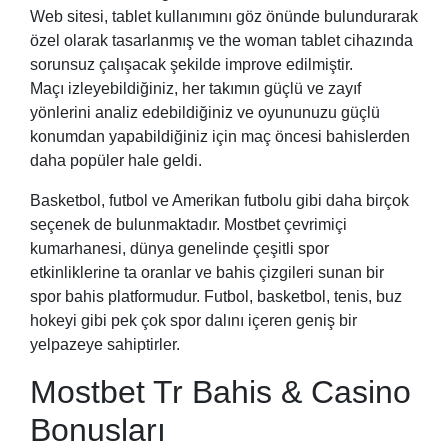
Web sitesi, tablet kullanımını göz önünde bulundurarak
özel olarak tasarlanmış ve the woman tablet cihazında
sorunsuz çalışacak şekilde improve edilmiştir.
Maçı izleyebildiğiniz, her takımın güçlü ve zayıf
yönlerini analiz edebildiğiniz ve oyununuzu güçlü
konumdan yapabildiğiniz için maç öncesi bahislerden
daha popüler hale geldi.
Basketbol, futbol ve Amerikan futbolu gibi daha birçok
seçenek de bulunmaktadır. Mostbet çevrimiçi
kumarhanesi, dünya genelinde çeşitli spor
etkinliklerine ta oranlar ve bahis çizgileri sunan bir
spor bahis platformudur. Futbol, basketbol, tenis, buz
hokeyi gibi pek çok spor dalını içeren geniş bir
yelpazeye sahiptirler.
Mostbet Tr Bahis & Casino
Bonusları