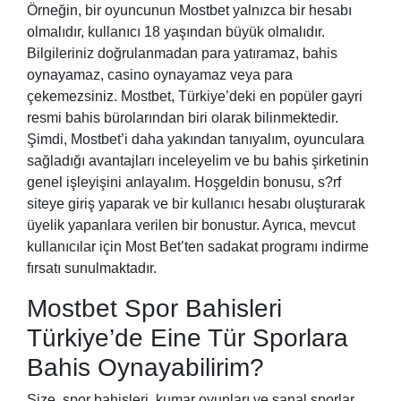
Örneğin, bir oyuncunun Mostbet yalnızca bir hesabı
olmalıdır, kullanıcı 18 yaşından büyük olmalıdır.
Bilgileriniz doğrulanmadan para yatıramaz, bahis
oynayamaz, casino oynayamaz veya para
çekemezsiniz. Mostbet, Türkiye’deki en popüler gayri
resmi bahis bürolarından biri olarak bilinmektedir.
Şimdi, Mostbet’i daha yakından tanıyalım, oyunculara
sağladığı avantajları inceleyelim ve bu bahis şirketinin
genel işleyişini anlayalım. Hoşgeldin bonusu, s?rf
siteye giriş yaparak ve bir kullanıcı hesabı oluşturarak
üyelik yapanlara verilen bir bonustur. Ayrıca, mevcut
kullanıcılar için Most Bet’ten sadakat programı indirme
fırsatı sunulmaktadır.
Mostbet Spor Bahisleri
Türkiye’de Eine Tür Sporlara
Bahis Oynayabilirim?
Size, spor bahisleri, kumar oyunları ve sanal sporlar