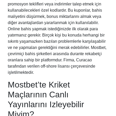
promosyon teklifleri veya indirimler talep etmek için
kullanabilecekleri özel kodlardır. Bu kuponlar, bahis
maliyetini düşürmek, bonus miktarlarını almak veya
diğer avantajlardan yararlanmak için kullanılabilir.
Online bahis yapmak istediğinizde ilk olarak para
yatırmanız gerekir. Birçok kişi bu konuda herhangi bir
sıkıntı yaşamazken bazıları problemlerle karşılaşabilir
ve ne yapmaları gerektiğini merak edebilirler. Mostbet,
çevrimiçi bahis şirketleri arasında durante rekabetçi
oranlara sahip bir platformdur. Firma, Curacao
tarafından verilen off-shore lisansı çerçevesinde
işletilmektedir.
Mostbet’te Kriket
Maçlarının Canlı
Yayınlarını Izleyebilir
Miyim?