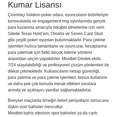
Kumar Lisansı
Çevrimiçi holdem poker odası, oyuncuların birbirleriyle
turnuvalarda ve engagement ring oyunlarında gerçek
para kazanma amacıyla rekabet etmelerine izin verir.
Sitede Texas Hold’em, Omaha ve Seven Card Stud
gibi çeşitli poker oyunları bulunmaktadır. Para çekme
işlemleri hızlıca tamamlanır ve oyuncular, hesaplarına
para yatırmak için farklı birçok ödeme yöntemi
arasından seçim yapabilirler. Mostbet Destek ekibi,
7/24 ulaşılabilirliği ve profesyonel çözüm yöntemleri ile
dikkat çekmektedir. Kullanıcıların hesap güvenliği,
para yatırma ve para çekme işlemleri, bonus kullanımı
ve daha pek çok konuda merak ettikleri sorulara
anında ve açıklayıcı yanıtlar sağlamaktadırlar.
Bireysel maçlarda örneğin belirli periyotların sonucuna
ilişkin özel bahisler mevcuttur.
Mostbet bahis sitesinin spor bahisleri ya da canlı