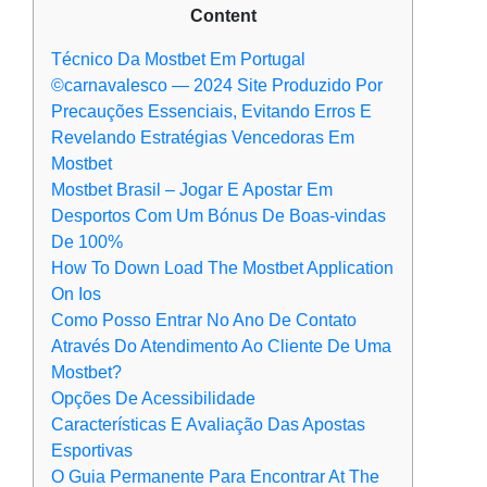
Content
Técnico Da Mostbet Em Portugal
©carnavalesco — 2024 Site Produzido Por
Precauções Essenciais, Evitando Erros E
Revelando Estratégias Vencedoras Em
Mostbet
Mostbet Brasil – Jogar E Apostar Em
Desportos Com Um Bónus De Boas-vindas
De 100%
How To Down Load The Mostbet Application
On Ios
Como Posso Entrar No Ano De Contato
Através Do Atendimento Ao Cliente De Uma
Mostbet?
Opções De Acessibilidade
Características E Avaliação Das Apostas
Esportivas
O Guia Permanente Para Encontrar At The