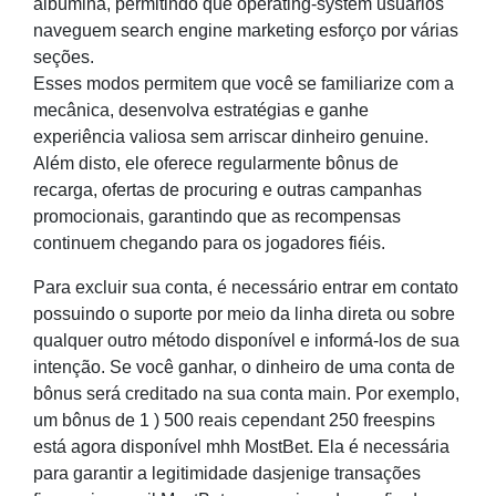
albúmina, permitindo que operating-system usuários
naveguem search engine marketing esforço por várias
seções.
Esses modos permitem que você se familiarize com a
mecânica, desenvolva estratégias e ganhe
experiência valiosa sem arriscar dinheiro genuine.
Além disto, ele oferece regularmente bônus de
recarga, ofertas de procuring e outras campanhas
promocionais, garantindo que as recompensas
continuem chegando para os jogadores fiéis.
Para excluir sua conta, é necessário entrar em contato
possuindo o suporte por meio da linha direta ou sobre
qualquer outro método disponível e informá-los de sua
intenção. Se você ganhar, o dinheiro de uma conta de
bônus será creditado na sua conta main. Por exemplo,
um bônus de 1 ) 500 reais cependant 250 freespins
está agora disponível mhh MostBet. Ela é necessária
para garantir a legitimidade dasjenige transações