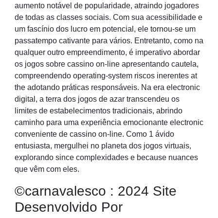
aumento notável de popularidade, atraindo jogadores
de todas as classes sociais. Com sua acessibilidade e
um fascínio dos lucro em potencial, ele tornou-se um
passatempo cativante para vários. Entretanto, como na
qualquer outro empreendimento, é imperativo abordar
os jogos sobre cassino on-line apresentando cautela,
compreendendo operating-system riscos inerentes at
the adotando práticas responsáveis. Na era electronic
digital, a terra dos jogos de azar transcendeu os
limites de estabelecimentos tradicionais, abrindo
caminho para uma experiência emocionante electronic
conveniente de cassino on-line. Como 1 ávido
entusiasta, mergulhei no planeta dos jogos virtuais,
explorando since complexidades e because nuances
que vêm com eles.
©carnavalesco : 2024 Site
Desenvolvido Por