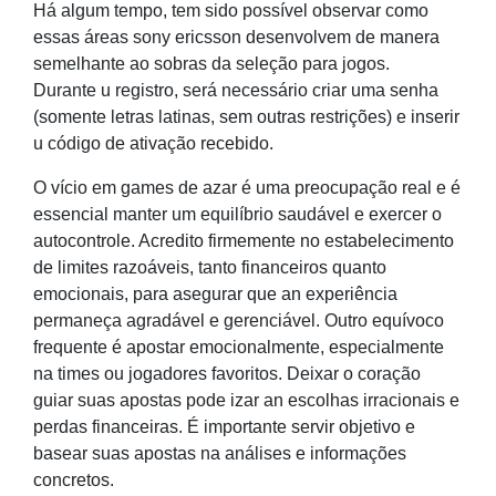
Há algum tempo, tem sido possível observar como
essas áreas sony ericsson desenvolvem de manera
semelhante ao sobras da seleção para jogos.
Durante u registro, será necessário criar uma senha
(somente letras latinas, sem outras restrições) e inserir
u código de ativação recebido.
O vício em games de azar é uma preocupação real e é
essencial manter um equilíbrio saudável e exercer o
autocontrole. Acredito firmemente no estabelecimento
de limites razoáveis, tanto financeiros quanto
emocionais, para asegurar que an experiência
permaneça agradável e gerenciável. Outro equívoco
frequente é apostar emocionalmente, especialmente
na times ou jogadores favoritos. Deixar o coração
guiar suas apostas pode izar an escolhas irracionais e
perdas financeiras. É importante servir objetivo e
basear suas apostas na análises e informações
concretos.