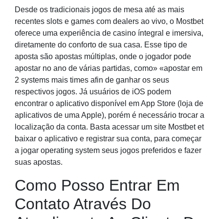
Desde os tradicionais jogos de mesa até as mais
recentes slots e games com dealers ao vivo, o Mostbet
oferece uma experiência de casino íntegral e imersiva,
diretamente do conforto de sua casa. Esse tipo de
aposta são apostas múltiplas, onde o jogador pode
apostar no ano de várias partidas, como» «apostar em
2 systems mais times afin de ganhar os seus
respectivos jogos. Já usuários de iOS podem
encontrar o aplicativo disponível em App Store (loja de
aplicativos de uma Apple), porém é necessário trocar a
localização da conta. Basta acessar um site Mostbet et
baixar o aplicativo e registrar sua conta, para começar
a jogar operating system seus jogos preferidos e fazer
suas apostas.
Como Posso Entrar Em
Contato Através Do