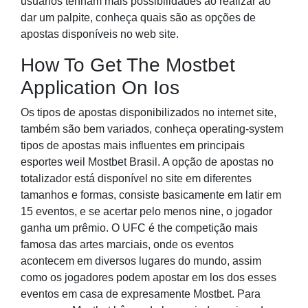
usuários tenham mais possibilidades ao realizar ao
dar um palpite, conheça quais são as opções de
apostas disponíveis no web site.
How To Get The Mostbet
Application On Ios
Os tipos de apostas disponibilizados no internet site,
também são bem variados, conheça operating-system
tipos de apostas mais influentes em principais
esportes weil Mostbet Brasil. A opção de apostas no
totalizador está disponível no site em diferentes
tamanhos e formas, consiste basicamente em latir em
15 eventos, e se acertar pelo menos nine, o jogador
ganha um prêmio. O UFC é the competição mais
famosa das artes marciais, onde os eventos
acontecem em diversos lugares do mundo, assim
como os jogadores podem apostar em los dos esses
eventos em casa de expresamente Mostbet. Para