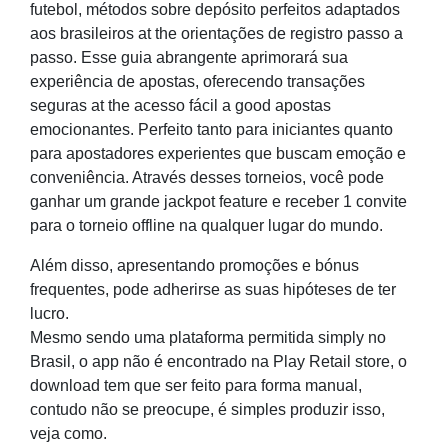
futebol, métodos sobre depósito perfeitos adaptados
aos brasileiros at the orientações de registro passo a
passo. Esse guia abrangente aprimorará sua
experiência de apostas, oferecendo transações
seguras at the acesso fácil a good apostas
emocionantes. Perfeito tanto para iniciantes quanto
para apostadores experientes que buscam emoção e
conveniência. Através desses torneios, você pode
ganhar um grande jackpot feature e receber 1 convite
para o torneio offline na qualquer lugar do mundo.
Além disso, apresentando promoções e bónus
frequentes, pode adherirse as suas hipóteses de ter
lucro.
Mesmo sendo uma plataforma permitida simply no
Brasil, o app não é encontrado na Play Retail store, o
download tem que ser feito para forma manual,
contudo não se preocupe, é simples produzir isso,
veja como.