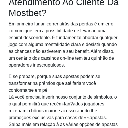
Atendimento Ao Cliente Da
Mostbet?
Em primeiro lugar, correr atrás das perdas é um erro
comum que tem a possibilidade de levar an uma
espiral descendente. É fundamental abordar qualquer
jogo com alguma mentalidade clara e desistir quando
as chances não estiverem a seu benefit. Além disso,
um cenário dos cassinos on-line tem teu quinhão de
operadores inescrupulosos.
E se prepare, porque suas apostas podem se
transformar na prêmios que até fariam você
conformarse em pé.
Lá você precisa inserir nosso conjunto de símbolos, o
o qual permitirá que recém-lan?ados jogadores
recebam o bônus maior e acesso aberto the
promoções exclusivas para casas de» «apostas.
Saiba mais em relação à as várias opções de apostas