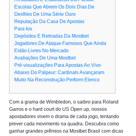
Escolas Que Abrem Os Dois Dias De
Desfiles De Uma Série Ouro
Reputação Da Casa De Apostas
Para Ios
Depósitos E Retiradas Da Mostbet
Jogadores De Ataque Famosos Que Ainda
Estão Livres No Mercado
Avaliações De Uma Mostbet
Pré-visualizações Para Apostas Ao Vivo
Abaixo Do Palpeur: Cardinals Avançaram
Muito Na Reconstrução Perform Elenco
Com a grama de Wimbledon, o saibro para Roland
Garros e o hard court do US Open up, nossos
apostadores vivem o drama de cada jogo, tentando
prever cada movimento na quadra. Descubra como
ganhar grandes prêmios na Mostbet Brasil com dicas