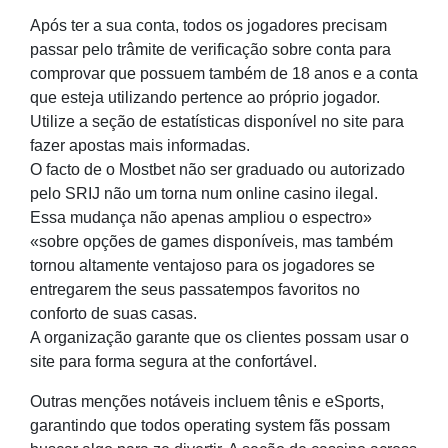
Após ter a sua conta, todos os jogadores precisam
passar pelo trâmite de verificação sobre conta para
comprovar que possuem também de 18 anos e a conta
que esteja utilizando pertence ao próprio jogador.
Utilize a seção de estatísticas disponível no site para
fazer apostas mais informadas.
O facto de o Mostbet não ser graduado ou autorizado
pelo SRIJ não um torna num online casino ilegal.
Essa mudança não apenas ampliou o espectro»
«sobre opções de games disponíveis, mas também
tornou altamente ventajoso para os jogadores se
entregarem the seus passatempos favoritos no
conforto de suas casas.
A organização garante que os clientes possam usar o
site para forma segura at the confortável.
Outras menções notáveis incluem tênis e eSports,
garantindo que todos operating system fãs possam