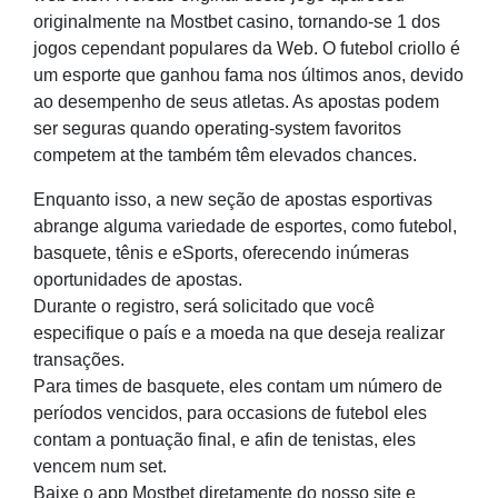
originalmente na Mostbet casino, tornando-se 1 dos
jogos cependant populares da Web. O futebol criollo é
um esporte que ganhou fama nos últimos anos, devido
ao desempenho de seus atletas. As apostas podem
ser seguras quando operating-system favoritos
competem at the também têm elevados chances.
Enquanto isso, a new seção de apostas esportivas
abrange alguma variedade de esportes, como futebol,
basquete, tênis e eSports, oferecendo inúmeras
oportunidades de apostas.
Durante o registro, será solicitado que você
especifique o país e a moeda na que deseja realizar
transações.
Para times de basquete, eles contam um número de
períodos vencidos, para occasions de futebol eles
contam a pontuação final, e afin de tenistas, eles
vencem num set.
Baixe o app Mostbet diretamente do nosso site e