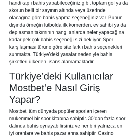
handikaplı bahis yapabileceğiniz gibi, toplam gol ya da
skorun belli bir sayının altında veya üzerinde
olacağına göre bahis yapma seçeneğiniz var. Bunun
dışında örneğin futbolda ilk kornerden, ev sahibi ya da
deplasman takımının hangi anlarda neler yapacağına
kadar pek çok bahis seçeneği sizi bekliyor. Spor
karşılaşması türüne göre site farklı bahis seçenekleri
sunmakta. Türkiye’deki yasalar nedeniyle bahis
şirketleri ülkeden lisans alamamaktadır.
Türkiye’deki Kullanıcılar
Mostbet’e Nasıl Giriş
Yapar?
Mostbet, tüm dünyada popüler sporları içeren
mükemmel bir spor kitabına sahiptir. 30’dan fazla spor
dalında bahis oynayabilirsiniz ve her biri yalnızca en
iyi oranlara ve bahis pazarlarına sahiptir. Casino