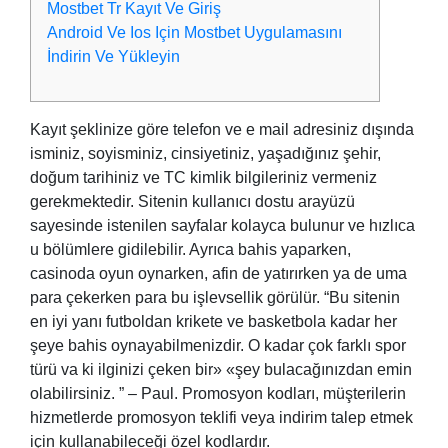
Mostbet Tr Kayıt Ve Giriş
Android Ve Ios Için Mostbet Uygulamasını
İndirin Ve Yükleyin
Kayıt şeklinize göre telefon ve e mail adresiniz dışında
isminiz, soyisminiz, cinsiyetiniz, yaşadığınız şehir,
doğum tarihiniz ve TC kimlik bilgileriniz vermeniz
gerekmektedir. Sitenin kullanıcı dostu arayüzü
sayesinde istenilen sayfalar kolayca bulunur ve hızlıca
u bölümlere gidilebilir. Ayrıca bahis yaparken,
casinoda oyun oynarken, afin de yatırırken ya de uma
para çekerken para bu işlevsellik görülür. “Bu sitenin
en iyi yanı futboldan krikete ve basketbola kadar her
şeye bahis oynayabilmenizdir. O kadar çok farklı spor
türü va ki ilginizi çeken bir» «şey bulacağınızdan emin
olabilirsiniz. ” – Paul. Promosyon kodları, müşterilerin
hizmetlerde promosyon teklifi veya indirim talep etmek
için kullanabileceği özel kodlardır.