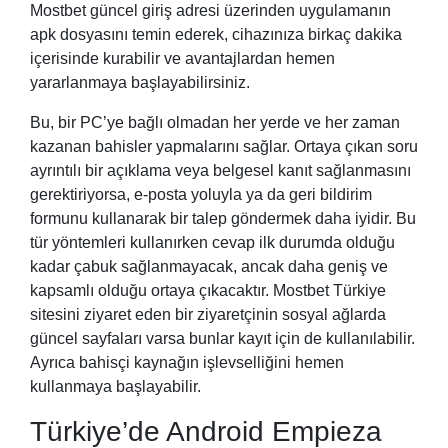
Mostbet güncel giriş adresi üzerinden uygulamanın
apk dosyasını temin ederek, cihazınıza birkaç dakika
içerisinde kurabilir ve avantajlardan hemen
yararlanmaya başlayabilirsiniz.
Bu, bir PC’ye bağlı olmadan her yerde ve her zaman
kazanan bahisler yapmalarını sağlar. Ortaya çıkan soru
ayrıntılı bir açıklama veya belgesel kanıt sağlanmasını
gerektiriyorsa, e-posta yoluyla ya da geri bildirim
formunu kullanarak bir talep göndermek daha iyidir. Bu
tür yöntemleri kullanırken cevap ilk durumda olduğu
kadar çabuk sağlanmayacak, ancak daha geniş ve
kapsamlı olduğu ortaya çıkacaktır. Mostbet Türkiye
sitesini ziyaret eden bir ziyaretçinin sosyal ağlarda
güncel sayfaları varsa bunlar kayıt için de kullanılabilir.
Ayrıca bahisçi kaynağın işlevselliğini hemen
kullanmaya başlayabilir.
Türkiye’de Android Empieza