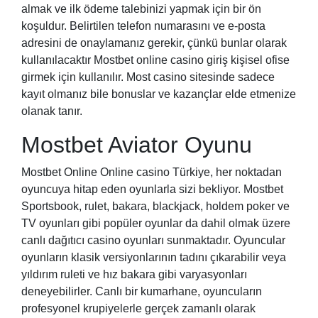
almak ve ilk ödeme talebinizi yapmak için bir ön
koşuldur. Belirtilen telefon numarasını ve e-posta
adresini de onaylamanız gerekir, çünkü bunlar olarak
kullanılacaktır Mostbet online casino giriş kişisel ofise
girmek için kullanılır. Most casino sitesinde sadece
kayıt olmanız bile bonuslar ve kazançlar elde etmenize
olanak tanır.
Mostbet Aviator Oyunu
Mostbet Online Online casino Türkiye, her noktadan
oyuncuya hitap eden oyunlarla sizi bekliyor. Mostbet
Sportsbook, rulet, bakara, blackjack, holdem poker ve
TV oyunları gibi popüler oyunlar da dahil olmak üzere
canlı dağıtıcı casino oyunları sunmaktadır. Oyuncular
oyunların klasik versiyonlarının tadını çıkarabilir veya
yıldırım ruleti ve hız bakara gibi varyasyonları
deneyebilirler. Canlı bir kumarhane, oyuncuların
profesyonel krupiyelerle gerçek zamanlı olarak