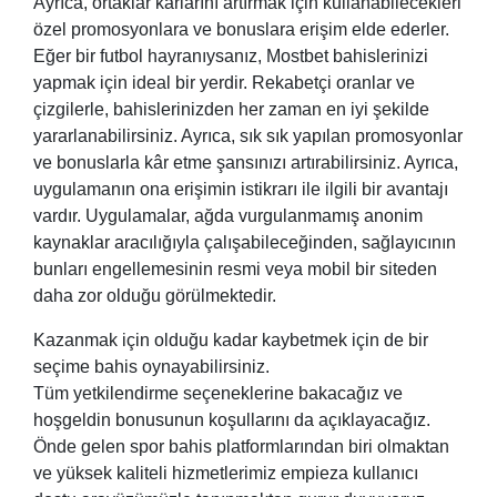
Ayrıca, ortaklar kârlarını artırmak için kullanabilecekleri
özel promosyonlara ve bonuslara erişim elde ederler.
Eğer bir futbol hayranıysanız, Mostbet bahislerinizi
yapmak için ideal bir yerdir. Rekabetçi oranlar ve
çizgilerle, bahislerinizden her zaman en iyi şekilde
yararlanabilirsiniz. Ayrıca, sık sık yapılan promosyonlar
ve bonuslarla kâr etme şansınızı artırabilirsiniz. Ayrıca,
uygulamanın ona erişimin istikrarı ile ilgili bir avantajı
vardır. Uygulamalar, ağda vurgulanmamış anonim
kaynaklar aracılığıyla çalışabileceğinden, sağlayıcının
bunları engellemesinin resmi veya mobil bir siteden
daha zor olduğu görülmektedir.
Kazanmak için olduğu kadar kaybetmek için de bir
seçime bahis oynayabilirsiniz.
Tüm yetkilendirme seçeneklerine bakacağız ve
hoşgeldin bonusunun koşullarını da açıklayacağız.
Önde gelen spor bahis platformlarından biri olmaktan
ve yüksek kaliteli hizmetlerimiz empieza kullanıcı