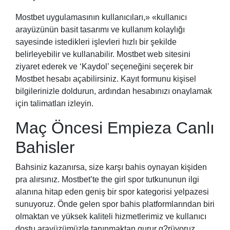
Mostbet uygulamasının kullanıcıları,» «kullanıcı
arayüzünün basit tasarımı ve kullanım kolaylığı
sayesinde istedikleri işlevleri hızlı bir şekilde
belirleyebilir ve kullanabilir. Mostbet web sitesini
ziyaret ederek ve ‘Kaydol’ seçeneğini seçerek bir
Mostbet hesabı açabilirsiniz. Kayıt formunu kişisel
bilgilerinizle doldurun, ardından hesabınızı onaylamak
için talimatları izleyin.
Maç Öncesi Empieza Canlı
Bahisler
Bahsiniz kazanırsa, size karşı bahis oynayan kişiden
pra alırsınız. Mostbet’te the girl spor tutkununun ilgi
alanına hitap eden geniş bir spor kategorisi yelpazesi
sunuyoruz. Önde gelen spor bahis platformlarından biri
olmaktan ve yüksek kaliteli hizmetlerimiz ve kullanıcı
dostu arayüzümüzle tanınmaktan gurur g?rüyoruz.