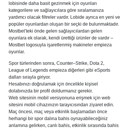
lobisinde daha basit gezinmek için oyunları
kategorilere ve sağlayıcılara göre sıralamanıza
yardımcı olacak filtreler vardır. Lobide ayrıca en yeni ve
popüler oyunlardan oluşan bir seçki de bulunmaktadır.
Mostbet’teki önde gelen sağlayıcılardan gelen
oyunlara ek olarak, kendi ürettiği ürünler de vardır –
Mostbet logosuyla işaretlenmiş makineler empieza
oyunlar.
Spor türlerinden sonra, Counter–Strike, Dota 2,
League of Legends empieza diğerleri gibi eSports
dalları sırayla giriyor.
Hesabınızı doğrulamak için öncelikle kişisel
dolabınızda bir profil doldurmanız gerekir.
Web sitesinin mobil versiyonuna erişmek için web
sitesini mobil cihazınızın tarayıcısından ziyaret edin.
Maç öncesi, maç veya etkinlik başlamadan önce
herhangi bir spor dalına bahis oynayabileceğiniz
anlamına gelirken, canlı bahis, etkinlik sırasında bahis