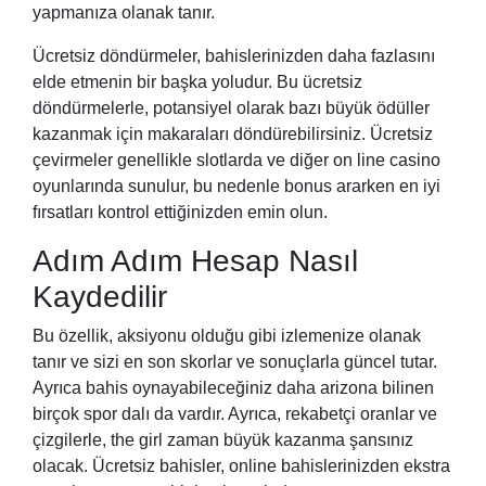
yapmanıza olanak tanır.
Ücretsiz döndürmeler, bahislerinizden daha fazlasını
elde etmenin bir başka yoludur. Bu ücretsiz
döndürmelerle, potansiyel olarak bazı büyük ödüller
kazanmak için makaraları döndürebilirsiniz. Ücretsiz
çevirmeler genellikle slotlarda ve diğer on line casino
oyunlarında sunulur, bu nedenle bonus ararken en iyi
fırsatları kontrol ettiğinizden emin olun.
Adım Adım Hesap Nasıl
Kaydedilir
Bu özellik, aksiyonu olduğu gibi izlemenize olanak
tanır ve sizi en son skorlar ve sonuçlarla güncel tutar.
Ayrıca bahis oynayabileceğiniz daha arizona bilinen
birçok spor dalı da vardır. Ayrıca, rekabetçi oranlar ve
çizgilerle, the girl zaman büyük kazanma şansınız
olacak. Ücretsiz bahisler, online bahislerinizden ekstra