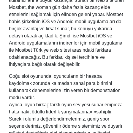
kullanıcılarına büyük kazançlar sunan bir web site olan
Mostbet, the woman gün daha fazla kazanç elde
etmelerini sağlamak için elinden geleni yapar. Mostbet
bahis şirketinin iOS ve Android mobil uygulamaları da
birçok avantaj ve fırsat sunar, bu konuyu yukarıda
detaylı olarak açıkladık. Şimdi ise Mostbet iOS ve
Android uygulamalarını indirenler için mobil uygulama
ile Mostbet Türkiye web sitesi arasındaki farklara
odaklanacağız. Bu farklar, kişisel tercihlere ve
ihtiyaçlara bağlı olarak değişebilir.
Çoğu slot oyununda, oyuncuların bir hesaba
kaydolmak zorunda kalmadan sanal para birimini
kullanarak denemelerine izin veren bir demonstration
modu vardır.
Ayrıca, oyun birkaç farklı oyun seviyesi sunar empieza
hatta nakit ödüllü liderlik yarışmalarına» «sahiptir.
Sürekli olumlu değerlendirmelerimiz, geniş spor
seçeneklerimiz, güvenilir ödeme sistemimiz ve duyarlı