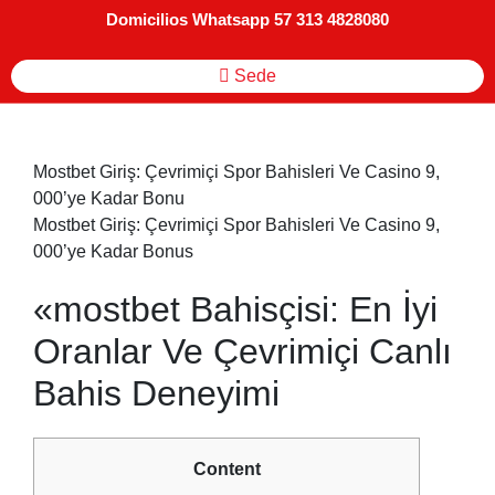
Domicilios Whatsapp 57 313 4828080
Sede
Mostbet Giriş: Çevrimiçi Spor Bahisleri Ve Casino 9,
000’ye Kadar Bonu
Mostbet Giriş: Çevrimiçi Spor Bahisleri Ve Casino 9,
000’ye Kadar Bonus
«mostbet Bahisçisi: En İyi
Oranlar Ve Çevrimiçi Canlı
Bahis Deneyimi
Content