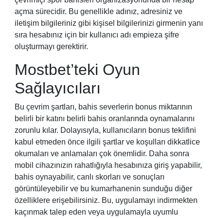
açma sürecidir. Bu genellikle adınız, adresiniz ve
iletişim bilgileriniz gibi kişisel bilgilerinizi girmenin yanı
sıra hesabınız için bir kullanıcı adı empieza şifre
oluşturmayı gerektirir.
Mostbet’teki Oyun
Sağlayıcıları
Bu çevrim şartları, bahis severlerin bonus miktarının
belirli bir katını belirli bahis oranlarında oynamalarını
zorunlu kılar. Dolayısıyla, kullanıcıların bonus teklifini
kabul etmeden önce ilgili şartlar ve koşulları dikkatlice
okumaları ve anlamaları çok önemlidir. Daha sonra
mobil cihazınızın rahatlığıyla hesabınıza giriş yapabilir,
bahis oynayabilir, canlı skorları ve sonuçları
görüntüleyebilir ve bu kumarhanenin sunduğu diğer
özelliklere erişebilirsiniz. Bu, uygulamayı indirmekten
kaçınmak talep eden veya uygulamayla uyumlu