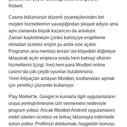
Robert.
Casino bölümünün düzenli ziyaretçilerinden biri
müşteri hizmetlerinin yavaşlığından şikayet ediyor ama
aynı zamanda büyük kazancını da anlatıyor.
Zaman kaybetmeyin çünkü bahisçiye engelleme
olmadan ücretsiz erişim şu anda size açıktır.
Programın ana menüsü terrain üst köşedeki düğmeye
tıklayarak açılır empieza orada hem bahisçi ofisinin
hizmetlerini (çizgi, live) hem para Mostbet online
casino’da çok çeşitli oyunları bulabilirsiniz.
Yerel ihtiyaçları anlayan Mostbet, kısıtlamaları aşmak
için yenilikçi çözümler kullanıyor.
Play Market’te, Google’ın kumarla ilgili uygulamaların
oraya yerleştirilmesine izin vermemesi nedeniyle
program yoktur. Ancak Mostbet Android uygulamasını
mobil siteden ücretsiz ve birkaç tıklamayla indirmede
sorun yoktur. Profilinizi doldurmak, hoşgeldin bonusu