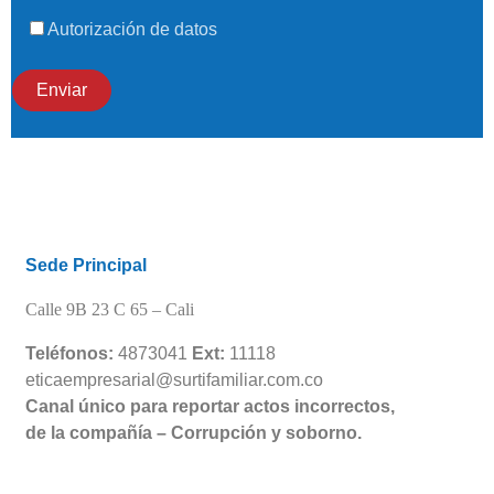
Autorización de datos
Sede Principal
Calle 9B 23 C 65 –
Cali
Teléfonos:
4873041
Ext:
11118
eticaempresarial@surtifamiliar.com.co
Canal único para reportar actos incorrectos,
de la compañía – Corrupción y soborno.