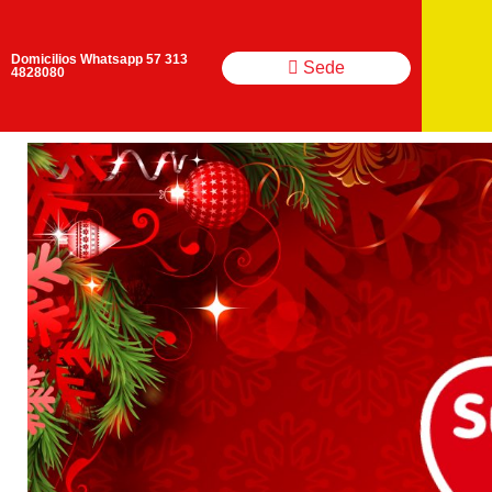
Domicilios Whatsapp 57 313
Sede
4828080