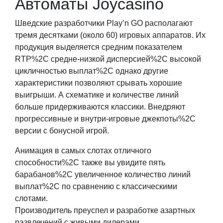
Автоматы Joycasino
Шведские разработчики Play’n GO располагают
тремя десятками (около 60) игровых аппаратов. Их
продукция выделяется средним показателем
RTP%2C средне-низкой дисперсией%2C высокой
цикличностью выплат%2C однако другие
характеристики позволяют срывать хорошие
выигрыши. А схематике и количестве линий
больше придерживаются классики. Внедряют
прогрессивные и внутри-игровые джекпоты%2C
версии с бонусной игрой.
Анимация в самых слотах отличного
способности%2C также вы увидите пять
барабанов%2C увеличенное количество линий
выплат%2C по сравнению с классическими
слотами.
Производитель преуспел и разработке азартных
развлечений с живыми дилерами.