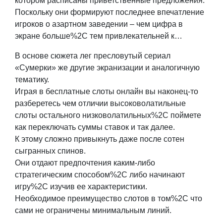
котором расписаны приветственные предложения.
Поскольку они формируют последнее впечатление
игроков о азартном заведении – чем цифра в
экране больше%2C тем привлекательней к…
В основе сюжета лег пресловутый сериал
«Сумерки» же другие экранизации и аналогичную
тематику.
Играя в бесплатные слоты онлайн вы наконец-то
разберетесь чем отличии высоковолатильные
слоты остального низковолатильных%2C поймете
как переключать суммы ставок и так далее.
К этому сложно привыкнуть даже после сотен
сыгранных спинов.
Они отдают предпочтения каким-либо
стратегическим способом%2C либо начинают
игру%2C изучив ее характеристики.
Необходимое преимущество слотов в том%2C что
сами не ограничены минимальным линий.