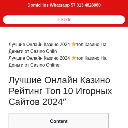
Domicilios Whatsapp 57 313 4828080
Sede
Лучшие Онлайн Казино 2024
топ Казино На
Деньги от Casino Onlin
Лучшие Онлайн Казино 2024
топ Казино На
Деньги от Casino Online
Лучшие Онлайн Казино
Рейтинг Топ 10 Игорных
Сайтов 2024″
Content