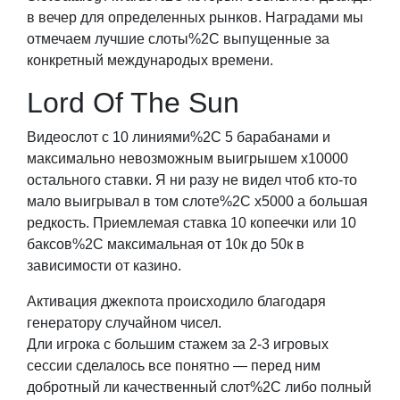
в вечер для определенных рынков. Наградами мы
отмечаем лучшие слоты%2C выпущенные за
конкретный международых времени.
Lord Of The Sun
Видеослот с 10 линиями%2C 5 барабанами и
максимально невозможным выигрышем х10000
остального ставки. Я ни разу не видел чтоб кто-то
мало выигрывал в том слоте%2C х5000 а большая
редкость. Приемлемая ставка 10 копеечки или 10
баксов%2C максимальная от 10к до 50к в
зависимости от казино.
Активация джекпота происходило благодаря
генератору случайном чисел.
Дли игрока с большим стажем за 2-3 игровых
сессии сделалось все понятно — перед ним
добротный ли качественный слот%2C либо полный