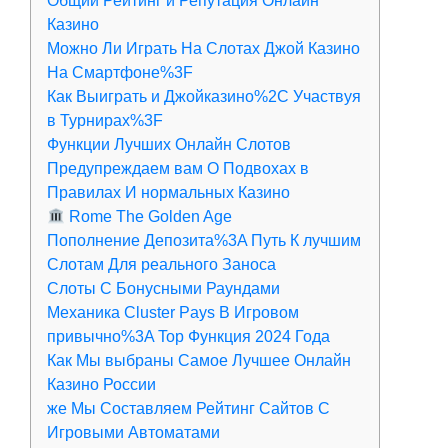
Общий Рейтинг и Репутация Онлайн
Казино
Можно Ли Играть На Слотах Джой Казино
На Смартфоне%3F
Как Выиграть и Джойказино%2C Участвуя
в Турнирах%3F
Функции Лучших Онлайн Слотов
Предупреждаем вам О Подвохах в
Правилах И нормальных Казино
Rome The Golden Age
Пополнение Депозита%3A Путь К лучшим
Слотам Для реального Заноса
Слоты С Бонусными Раундами
Механика Cluster Pays В Игровом
привычно%3A Top Функция 2024 Года
Как Мы выбраны Самое Лучшее Онлайн
Казино России
же Мы Составляем Рейтинг Сайтов С
Игровыми Автоматами