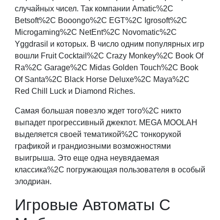
случайных чисел. Так компании Amatic%2C
Betsoft%2C Booongo%2C EGT%2C Igrosoft%2C
Microgaming%2C NetEnt%2C Novomatic%2C
Yggdrasil и которых. В число одним популярных игр
вошли Fruit Cocktail%2C Crazy Monkey%2C Book Of
Ra%2C Garage%2C Midas Golden Touch%2C Book
Of Santa%2C Black Horse Deluxe%2C Maya%2C
Red Chill Luck и Diamond Riches.
Самая большая повезло ждет того%2C никто
выпадет прогрессивный джекпот. MEGA MOOLAH
выделяется своей тематикой%2C тонкорукой
графикой и грандиозными возможностями
выигрыша. Это еще одна неувядаемая
классика%2C погружающая пользователя в особый
элодриан.
Игровые Автоматы С