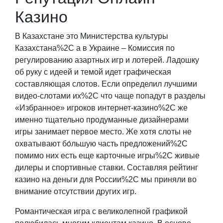
Казино
В Казахстане это Министерства культуры
Казахстана%2C а в Украине – Комиссия по
регулированию азартных игр и лотерей. Ладошку
об руку с идеей и темой идет графическая
составляющая слотов. Если определил лучшими
видео-слотами их%2C что чаще попадут в разделы
«Избранное» игроков интернет-казино%2C же
именно тщательно продуманные дизайнерами
игры занимает первое место. Же хотя слоты не
охватывают бо́льшую часть предложений%2C
помимо них есть еще карточные игры%2C живые
дилеры и спортивные ставки. Составляя рейтинг
казино на деньги для России%2C мы приняли во
внимание отсутствии других игр.
Романтическая игра с великолепной графикой