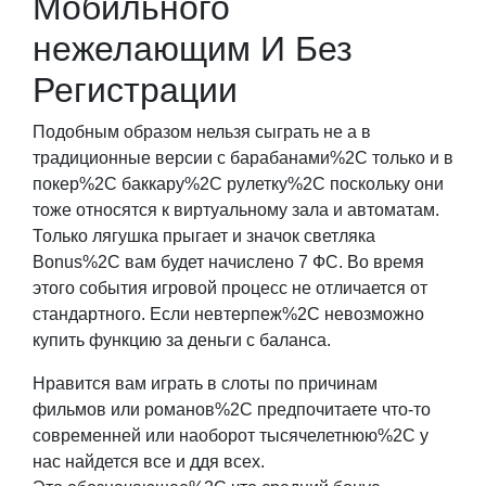
Мобильного
нежелающим И Без
Регистрации
Подобным образом нельзя сыграть не а в
традиционные версии с барабанами%2C только и в
покер%2C баккару%2C рулетку%2C поскольку они
тоже относятся к виртуальному зала и автоматам.
Только лягушка прыгает и значок светляка
Bonus%2C вам будет начислено 7 ФС. Во время
этого события игровой процесс не отличается от
стандартного. Если невтерпеж%2C невозможно
купить функцию за деньги с баланса.
Нравится вам играть в слоты по причинам
фильмов или романов%2C предпочитаете что-то
современней или наоборот тысячелетнюю%2C у
нас найдется все и ддя всех.