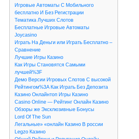
Игровые Автоматы С Мобильного
бесплатно И Без Регистрации
Тематика Лучших Слотов
Бесплатные Игровые Автоматы
Joycasino
Играть На Деньги или Играть Бесплатно –
Сравнение
Лучшие Игры Казино
Как Игры Становятся Самыми
лучшей%3F
Демо Версии Игровых Слотов С высокой
Рейтингом%3A Как Играть Без Депозита
Казино Онлайнтоп Игры Казино
Casino Online — Pейтинг Онлайн Казино
Обзоры же Эксклюзивные Бонусы
Lord Of The Sun
Легальные» «онлайн Казино В россии
Legzo Казино