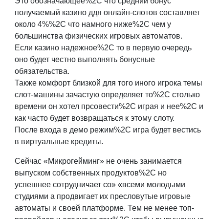
Это обозначающее%2C что средний бонус
получаемый казино ддя онлайн-слотов составляет
около 4%%2C что намного ниже%2C чем у
большинства физических игровых автоматов.
Если казино надежное%2C то в первую очередь
оно будет честно выполнять бонусные
обязательства.
Также комфорт близкой для того иного игрока темы
слот-машины зачастую определяет то%2C столько
времени он хотел прcовести%2C играя и нее%2C и
как часто будет возвращаться к этому слоту.
После входа в демо режим%2C игра будет вестись
в виртуальные кредиты.
Сейчас «Микрогейминг» не очень занимается
выпуском собственных продуктов%2C но
успешнее сотрудничает со» «всеми молодыми
студиями а продвигает их пресловутые игровые
автоматы и своей платформе. Тем не менее топ-