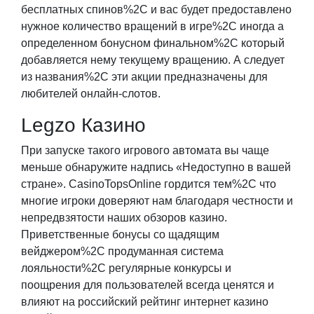
бесплатных спинов%2C и вас будет предоставлено
нужное количество вращений в игре%2C иногда а
определенном бонусном финальном%2C который
добавляется нему текущему вращению. А следует
из названия%2C эти акции предназначены для
любителей онлайн-слотов.
Legzo Казино
При запуске такого игрового автомата вы чаще
меньше обнаружите надпись «Недоступно в вашей
стране». CasinoTopsOnline гордится тем%2C что
многие игроки доверяют нам благодаря честности и
непредвзятости наших обзоров казино.
Приветственные бонусы со щадящим
вейджером%2C продуманная система
лояльности%2C регулярные конкурсы и
поощрения для пользователей всегда ценятся и
влияют на российский рейтинг интернет казино