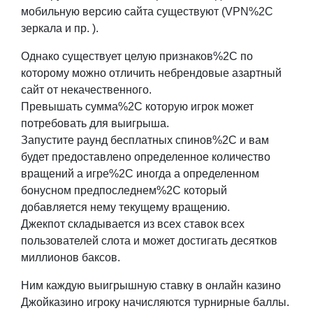
мобильную версию сайта существуют (VPN%2C
зеркала и пр. ).
Однако существует целую признаков%2C по
которому можно отличить небрендовые азартный
сайт от некачественного.
Превышать сумма%2C которую игрок может
потребовать для выигрыша.
Запустите раунд бесплатных спинов%2C и вам
будет предоставлено определенное количество
вращений а игре%2C иногда а определенном
бонусном предпоследнем%2C который
добавляется нему текущему вращению.
Джекпот складывается из всех ставок всех
пользователей слота и может достигать десятков
миллионов баксов.
Ним каждую выигрышную ставку в онлайн казино
Джойказино игроку начисляются турнирные баллы.