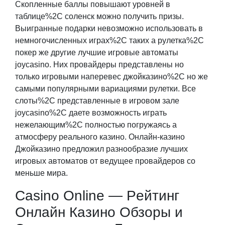
Скопленные баллы повышают уровней в
таблице%2C соленск можно получить призы.
Выигранные подарки невозможно использовать в
немногочисленных играх%2C таких а рулетка%2C
покер же другие лучшие игровые автоматы
joycasino. Них провайдеры представлены но
только игровыми наперевес джойказино%2C но же
самыми популярными вариациями рулетки. Все
слоты%2C представленные в игровом зале
joycasino%2C даете возможность играть
нежелающим%2C полностью погружаясь а
атмосферу реального казино. Онлайн-казино
Джойказино предложил разнообразие лучших
игровых автоматов от ведущее провайдеров со
меньше мира.
Casino Online — Pейтинг
Онлайн Казино Обзоры и